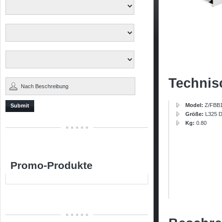
Technis
Model:
Z/FBB
Submit
Größe:
L325 
Kg:
0.80
Promo-Produkte