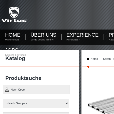
Noch nicht registriert?
Jetzt registrieren! Mit Deinem persönlichen Account hast Du die Möglichkeit Dokumente
herunterzuladen und den Lagerbestand zu kontrollieren.
Sie haben sich noch nicht registriert? Erstellen Sie jetzt Ihren Account.
HOME
ÜBER UNS
EXPERIENCE
P
Willkommen
Virtus Group GmbH
Referenzen
Kata
JOBS
Karriere bei Virtus
Katalog
Home
Seiten
Produktsuche