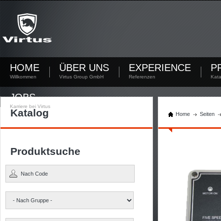
Noch nicht registriert?
Jetzt registrieren! Mit Deinem persönlichen Account hast Du die Möglichkeit Dokumente
herunterzuladen und den Lagerbestand zu kontrollieren.
Sie haben sich noch nicht registriert? Erstellen Sie jetzt Ihren Account.
HOME
ÜBER UNS
EXPERIENCE
P
Willkommen
Virtus Group GmbH
Referenzen
Kata
JOBS
Karriere bei Virtus
Katalog
Home
Seiten
Produktsuche