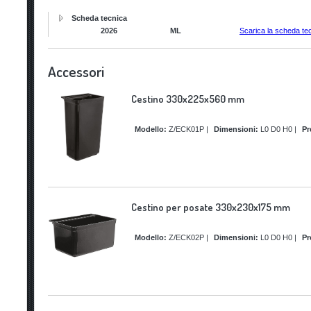
Scheda tecnica
2026
ML
Scarica la scheda te
Accessori
Cestino 330x225x560 mm
Modello:
Z/ECK01P
|
Dimensioni:
L0 D0 H0
|
Pr
Cestino per posate 330x230x175 mm
Modello:
Z/ECK02P
|
Dimensioni:
L0 D0 H0
|
Pr