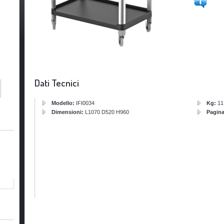
Dati Tecnici
Modello:
IFI0034
Kg:
11
Dimensioni:
L1070 D520 H960
Pagin