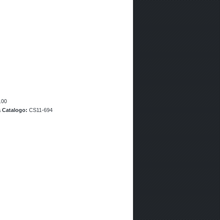
.00
a Catalogo:
CS11-694