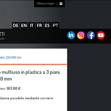
Effettua il login!
?
TTI
astro
3 piani, 520x960 mm
 multiuso in plastica a 3 piani,
60 mm
tino:
163,00 €
izione possibile mediante corriere