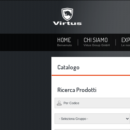
Non sei ancora iscritto?
Iscriviti subito! Creando un nuovo account potrai visual
azienda...
Non sei ancora registrato? Crea un utente
HOME
CHI SIAMO
EXP
Benvenuto
Virtus Group GmbH
Le nos
Catalogo
Ricerca Prodotti