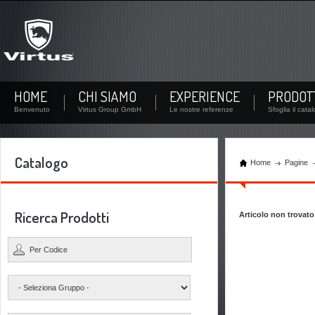
Non sei ancora iscritto?
Iscriviti subito! Creando un nuovo account potrai visualizzare la documentazione della tua
azienda...
Non sei ancora registrato? Crea un utente
HOME
CHI SIAMO
EXPERIENCE
PRODOT
Benvenuto
Virtus Group GmbH
Le nostre referenze
Sfoglia il cata
Catalogo
Home
Pagine
Ricerca Prodotti
Articolo non trovato