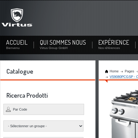
Pas encore membre?
Inscrivez-vous maintenant! En créant un compte, vous pouvez voir la documentation de vot
entreprise ...
Pas encore membre? Créer un utilisateur
ACCUEIL
QUI SOMMES NOUS
EXPÉRIENCE
Bienvenu
Virtus Group GmbH
Nos références
Catalogue
Home
Pages
VS9080PCGSP - Cuis
Ricerca Prodotti