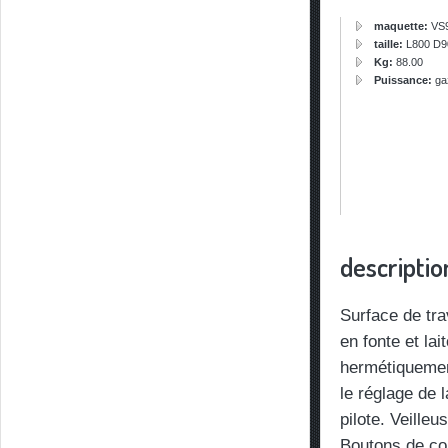
maquette:
VS
taille:
L800 D9
Kg:
88.00
Puissance:
ga
descriptio
Surface de tra
en fonte et la
hermétiquemen
le réglage de 
pilote. Veilleu
Boutons de con